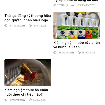
doanh nghiệp
1263 lượt xem
30/06/2025
Thủ tục đăng ký thương hiệu
độc quyền, nhãn hiệu logo
sản phẩm tại Cần Thơ
1541 lượt xem
15/04/2025
Kiểm nghiệm nước rửa chén
và nước lau sàn
1882 lượt xem
23/02/2025
Kiểm nghiệm thức ăn chăn
nuôi theo chỉ tiêu nào?
1989 lượt xem
23/02/2025