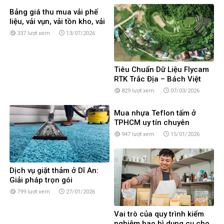
Bảng giá thu mua vải phế
liệu, vải vụn, vải tồn kho, vải
cây, vải khúc tại TPHCM
337 lượt xem
13/07/2026
Tiêu Chuẩn Dữ Liệu Flycam
RTK Trắc Địa – Bách Việt
United
829 lượt xem
07/03/2026
Mua nhựa Teflon tấm ở
TPHCM uy tín chuyên
nghiệp
947 lượt xem
15/01/2026
Dịch vụ giặt thảm ở Dĩ An:
Giải pháp trọn gói
799 lượt xem
27/01/2026
Vai trò của quy trình kiểm
nghiệm bao bì dụng cụ cho