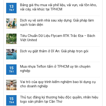
Bảng giá thu mua vải phế liệu, vải vụn, vải tồn kho,
13
vải cây, vải khúc tại TPHCM
Th7
Dịch vụ vệ sinh nhà sau xây dựng: Giải pháp làm
sạch toàn diện
Tiêu Chuẩn Dữ Liệu Flycam RTK Trắc Địa – Bách
Việt United
Dịch vụ giặt thảm ở Dĩ An: Giải pháp trọn gói
Mua nhựa Teflon tấm ở TPHCM uy tín chuyên
15
nghiệp
Th1
Vai trò của quy trình kiểm nghiệm bao bì dụng cụ
cho doanh nghiệp
Thủ tục đăng ký thương hiệu độc quyền, nhãn hiệu
15
logo sản phẩm tại Cần Thơ
Th4