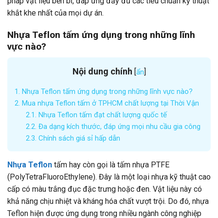
pháp vật liệu bền bỉ, đáp ứng đầy đủ các tiêu chuẩn kỹ thuật
khắt khe nhất của mọi dự án.
Nhựa Teflon tấm ứng dụng trong những lĩnh
vực nào?
Nội dung chính
[
]
ẩn
1.
Nhựa Teflon tấm ứng dụng trong những lĩnh vực nào?
2.
Mua nhựa Teflon tấm ở TPHCM chất lượng tại Thời Vận
2.1.
Nhựa Teflon tấm đạt chất lượng quốc tế
2.2.
Đa dạng kích thước, đáp ứng mọi nhu cầu gia công
2.3.
Chính sách giá sỉ hấp dẫn
Nhựa Teflon
tấm hay còn gọi là tấm nhựa PTFE
(PolyTetraFluoroEthylene). Đây là một loại nhựa kỹ thuật cao
cấp có màu trắng đục đặc trưng hoặc đen. Vật liệu này có
khả năng chịu nhiệt và kháng hóa chất vượt trội. Do đó, nhựa
Teflon hiện được ứng dụng trong nhiều ngành công nghiệp