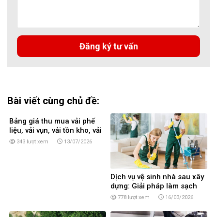
Bài viết cùng chủ đề:
Bảng giá thu mua vải phế
liệu, vải vụn, vải tồn kho, vải
cây, vải khúc tại TPHCM
343 lượt xem
13/07/2026
Dịch vụ vệ sinh nhà sau xây
dựng: Giải pháp làm sạch
toàn diện
778 lượt xem
16/03/2026