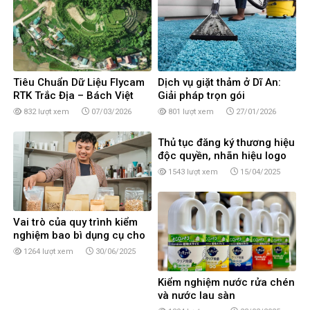
Tiêu Chuẩn Dữ Liệu Flycam
Dịch vụ giặt thảm ở Dĩ An:
RTK Trắc Địa – Bách Việt
Giải pháp trọn gói
United
832 lượt xem
07/03/2026
801 lượt xem
27/01/2026
Thủ tục đăng ký thương hiệu
độc quyền, nhãn hiệu logo
sản phẩm tại Cần Thơ
1543 lượt xem
15/04/2025
Vai trò của quy trình kiểm
nghiệm bao bì dụng cụ cho
doanh nghiệp
1264 lượt xem
30/06/2025
Kiểm nghiệm nước rửa chén
và nước lau sàn