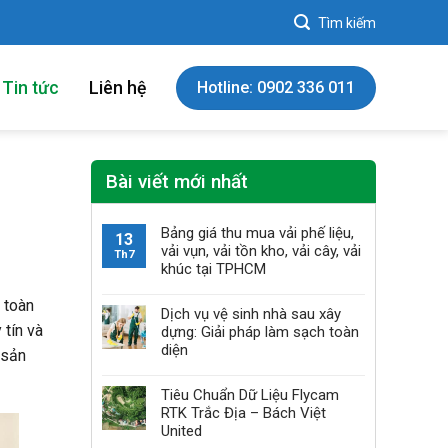
Tin tức
Liên hệ
Hotline: 0902 336 011
Bài viết mới nhất
Bảng giá thu mua vải phế liệu,
13
vải vụn, vải tồn kho, vải cây, vải
Th7
khúc tại TPHCM
 toàn
Dịch vụ vệ sinh nhà sau xây
 tín và
dựng: Giải pháp làm sạch toàn
diện
 sản
Tiêu Chuẩn Dữ Liệu Flycam
RTK Trắc Địa – Bách Việt
United