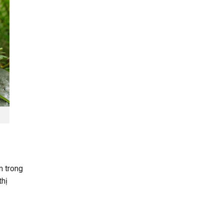
m trong
thị