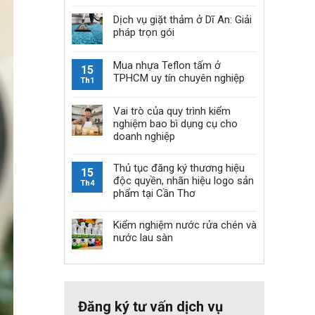
Dịch vụ giặt thảm ở Dĩ An: Giải
pháp trọn gói
Mua nhựa Teflon tấm ở
15
TPHCM uy tín chuyên nghiệp
Th1
Vai trò của quy trình kiểm
nghiệm bao bì dụng cụ cho
doanh nghiệp
Thủ tục đăng ký thương hiệu
15
độc quyền, nhãn hiệu logo sản
Th4
phẩm tại Cần Thơ
Kiểm nghiệm nước rửa chén và
nước lau sàn
Đăng ký tư vấn dịch vụ