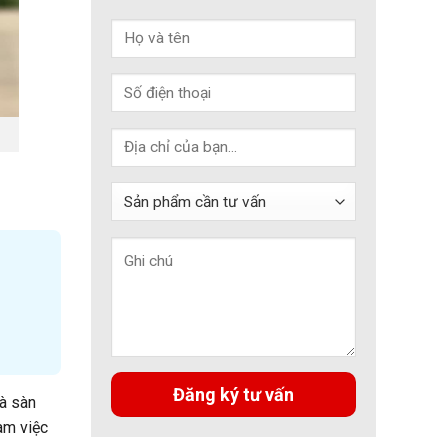
à sàn
àm việc