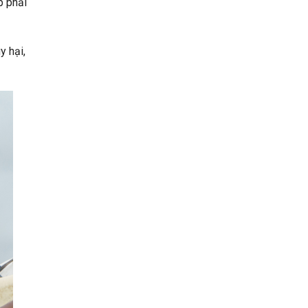
p phải
y hại,