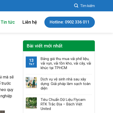
Tin tức
Liên hệ
Hotline: 0902 336 011
Bài viết mới nhất
Bảng giá thu mua vải phế liệu,
13
vải vụn, vải tồn kho, vải cây, vải
Th7
khúc tại TPHCM
ải mà sẽ
Dịch vụ vệ sinh nhà sau xây
ế trước
dựng: Giải pháp làm sạch toàn
diện
theo quy
g nghiệp
Tiêu Chuẩn Dữ Liệu Flycam
RTK Trắc Địa – Bách Việt
United