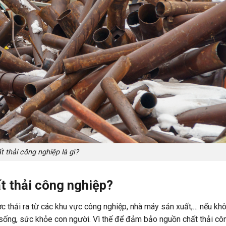
t thải công nghiệp là gì?
t thải công nghiệp?
c thải ra từ các khu vực công nghiệp, nhà máy sản xuất,… nếu khô
 sống, sức khỏe con người.
Vì thế để đảm bảo nguồn chất thải cô