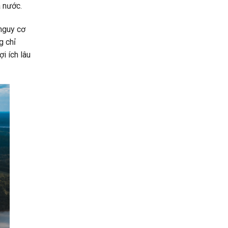
à nước.
nguy cơ
g chỉ
i ích lâu