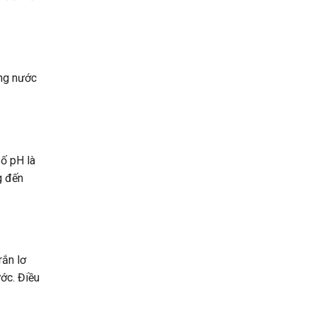
ờng nước
số pH là
g đến
rắn lơ
ước. Điều