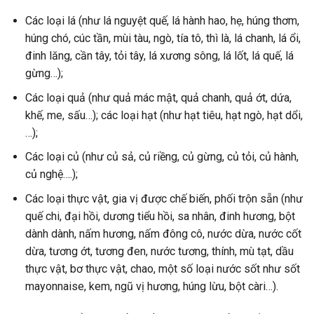
Các loại lá (như lá nguyệt quế, lá hành hao, hẹ, húng thơm,
húng chó, cúc tần, mùi tàu, ngò, tía tô, thì là, lá chanh, lá ổi,
đinh lăng, cần tây, tỏi tây, lá xương sông, lá lốt, lá quế, lá
gừng…);
Các loại quả (như quả mác mật, quả chanh, quả ớt, dứa,
khế, me, sấu…); các loại hạt (như hạt tiêu, hạt ngò, hạt dổi,
…);
Các loại củ (như củ sả, củ riềng, củ gừng, củ tỏi, củ hành,
củ nghệ….);
Các loại thực vật, gia vị được chế biến, phối trộn sẵn (như
quế chi, đại hồi, dương tiểu hồi, sa nhân, đinh hương, bột
dành dành, nấm hương, nấm đông cô, nước dừa, nước cốt
dừa, tương ớt, tương đen, nước tương, thính, mù tạt, dầu
thực vật, bơ thực vật, chao, một số loại nước sốt như sốt
mayonnaise, kem, ngũ vị hương, húng lừu, bột càri…).