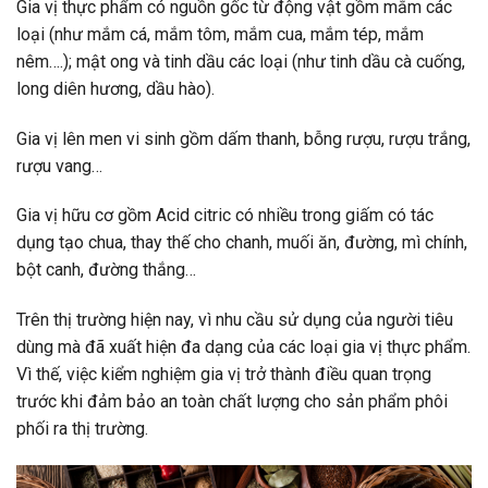
Gia vị thực phẩm có nguồn gốc từ động vật gồm mắm các
loại (như mắm cá, mắm tôm, mắm cua, mắm tép, mắm
nêm….); mật ong và tinh dầu các loại (như tinh dầu cà cuống,
long diên hương, dầu hào).
Gia vị lên men vi sinh gồm dấm thanh, bỗng rượu, rượu trắng,
rượu vang…
Gia vị hữu cơ gồm Acid citric có nhiều trong giấm có tác
dụng tạo chua, thay thế cho chanh, muối ăn, đường, mì chính,
bột canh, đường thắng…
Trên thị trường hiện nay, vì nhu cầu sử dụng của người tiêu
dùng mà đã xuất hiện đa dạng của các loại gia vị thực phẩm.
Vì thế, việc kiểm nghiệm gia vị trở thành điều quan trọng
trước khi đảm bảo an toàn chất lượng cho sản phẩm phôi
phối ra thị trường.