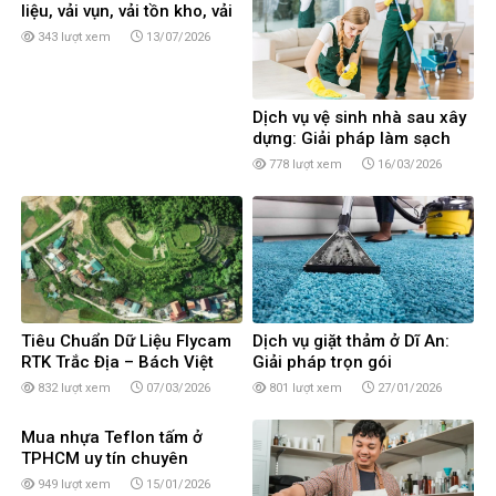
liệu, vải vụn, vải tồn kho, vải
cây, vải khúc tại TPHCM
343 lượt xem
13/07/2026
Dịch vụ vệ sinh nhà sau xây
dựng: Giải pháp làm sạch
toàn diện
778 lượt xem
16/03/2026
Tiêu Chuẩn Dữ Liệu Flycam
Dịch vụ giặt thảm ở Dĩ An:
RTK Trắc Địa – Bách Việt
Giải pháp trọn gói
United
832 lượt xem
07/03/2026
801 lượt xem
27/01/2026
Mua nhựa Teflon tấm ở
TPHCM uy tín chuyên
nghiệp
949 lượt xem
15/01/2026