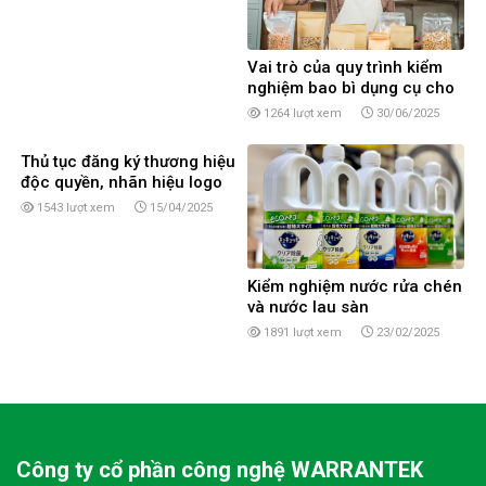
Vai trò của quy trình kiểm
nghiệm bao bì dụng cụ cho
doanh nghiệp
1264 lượt xem
30/06/2025
Thủ tục đăng ký thương hiệu
độc quyền, nhãn hiệu logo
sản phẩm tại Cần Thơ
1543 lượt xem
15/04/2025
Kiểm nghiệm nước rửa chén
và nước lau sàn
1891 lượt xem
23/02/2025
Công ty cổ phần công nghệ WARRANTEK