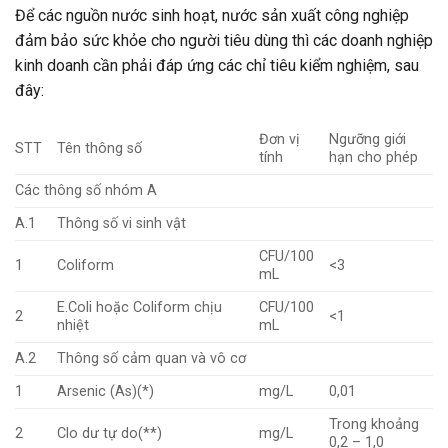
Để các nguồn nước sinh hoạt, nước sản xuất công nghiệp
đảm bảo sức khỏe cho người tiêu dùng thì các doanh nghiệp
kinh doanh cần phải đáp ứng các chỉ tiêu kiểm nghiệm, sau
đây:
Đơn vị
Ngưỡng giới
STT
Tên thông số
tính
hạn cho phép
Các thông số nhóm A
A.1
Thông số vi sinh vật
CFU/100
1
Coliform
<3
mL
E.Coli hoặc Coliform chịu
CFU/100
2
<1
nhiệt
mL
A.2
Thông số cảm quan và vô cơ
1
Arsenic (As)(*)
mg/L
0,01
Trong khoảng
2
Clo dư tự do(**)
mg/L
0,2 – 1,0