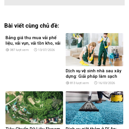
Bài viết cùng chủ đề:
Bảng giá thu mua vải phế
liệu, vải vụn, vải tồn kho, vải
cây, vải khúc tại TPHCM
387 lượt xem
13/07/2026
Dịch vụ vệ sinh nhà sau xây
dựng: Giải pháp làm sạch
toàn diện
813 lượt xem
16/03/2026