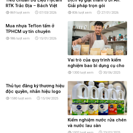
Tiêu Chuẩn Dữ Liệu Flycam
Dịch vụ giặt thảm ở Dĩ An:
RTK Trắc Địa – Bách Việt
Giải pháp trọn gói
United
869 lượt xem
07/03/2026
836 lượt xem
27/01/2026
Mua nhựa Teflon tấm ở
TPHCM uy tín chuyên
nghiệp
986 lượt xem
15/01/2026
Vai trò của quy trình kiểm
nghiệm bao bì dụng cụ cho
doanh nghiệp
1300 lượt xem
30/06/2025
Thủ tục đăng ký thương hiệu
độc quyền, nhãn hiệu logo
sản phẩm tại Cần Thơ
1580 lượt xem
15/04/2025
Kiểm nghiệm nước rửa chén
và nước lau sàn
1932 lượt xem
23/02/2025