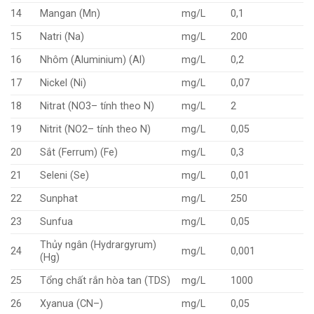
14
Mangan (Mn)
mg/L
0,1
15
Natri (Na)
mg/L
200
16
Nhôm (Aluminium) (Al)
mg/L
0,2
17
Nickel (Ni)
mg/L
0,07
18
Nitrat (NO3– tính theo N)
mg/L
2
19
Nitrit (NO2– tính theo N)
mg/L
0,05
20
Sắt (Ferrum) (Fe)
mg/L
0,3
21
Seleni (Se)
mg/L
0,01
22
Sunphat
mg/L
250
23
Sunfua
mg/L
0,05
Thủy ngân (Hydrargyrum)
24
mg/L
0,001
(Hg)
25
Tổng chất rắn hòa tan (TDS)
mg/L
1000
26
Xyanua (CN–)
mg/L
0,05