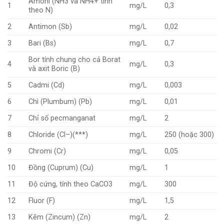
Amoni (NH3 và NH4+ tính
1
mg/L
0,3
theo N)
2
Antimon (Sb)
mg/L
0,02
3
Bari (Bs)
mg/L
0,7
Bor tính chung cho cả Borat
4
mg/L
0,3
và axit Boric (B)
5
Cadmi (Cd)
mg/L
0,003
6
Chì (Plumbum) (Pb)
mg/L
0,01
7
Chỉ số pecmanganat
mg/L
2
8
Chloride (Cl–)(***)
mg/L
250 (hoặc 300)
9
Chromi (Cr)
mg/L
0,05
10
Đồng (Cuprum) (Cu)
mg/L
1
11
Độ cứng, tính theo CaCO3
mg/L
300
12
Fluor (F)
mg/L
1,5
13
Kẽm (Zincum) (Zn)
mg/L
2