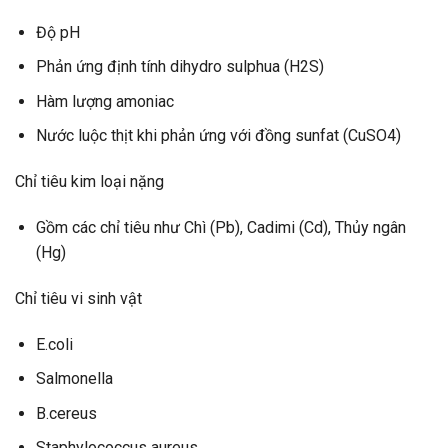
Độ pH
Phản ứng định tính dihydro sulphua (H2S)
Hàm lượng amoniac
Nước luộc thịt khi phản ứng với đồng sunfat (CuSO4)
Chỉ tiêu kim loại nặng
Gồm các chỉ tiêu như Chì (Pb), Cadimi (Cd), Thủy ngân
(Hg)
Chỉ tiêu vi sinh vật
E.coli
Salmonella
B.cereus
Staphylococcus aureus