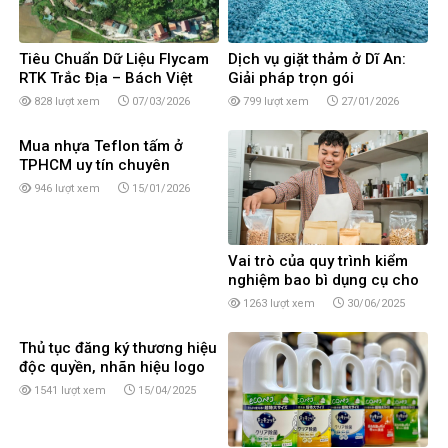
Tiêu Chuẩn Dữ Liệu Flycam
Dịch vụ giặt thảm ở Dĩ An:
RTK Trắc Địa – Bách Việt
Giải pháp trọn gói
United
828 lượt xem
07/03/2026
799 lượt xem
27/01/2026
Mua nhựa Teflon tấm ở
TPHCM uy tín chuyên
nghiệp
946 lượt xem
15/01/2026
Vai trò của quy trình kiểm
nghiệm bao bì dụng cụ cho
doanh nghiệp
1263 lượt xem
30/06/2025
Thủ tục đăng ký thương hiệu
độc quyền, nhãn hiệu logo
sản phẩm tại Cần Thơ
1541 lượt xem
15/04/2025