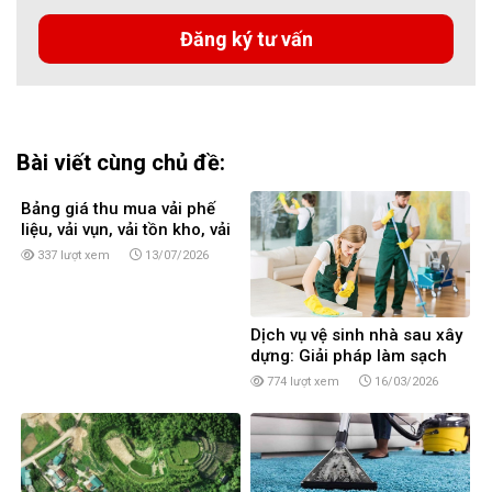
Bài viết cùng chủ đề:
Bảng giá thu mua vải phế
liệu, vải vụn, vải tồn kho, vải
cây, vải khúc tại TPHCM
337 lượt xem
13/07/2026
Dịch vụ vệ sinh nhà sau xây
dựng: Giải pháp làm sạch
toàn diện
774 lượt xem
16/03/2026